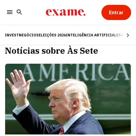
Entrar
INVEST
NEGÓCIOS
ELEIÇÕES 2026
INTELIGÊNCIA ARTIFICIAL
ESG
RE
Notícias sobre Às Sete