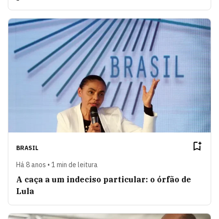
BRASIL
Há 8 anos • 1 min de leitura
A caça a um indeciso particular: o órfão de
Lula