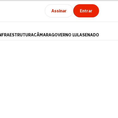
Assinar
Entrar
NFRAESTRUTURA
CÂMARA
GOVERNO LULA
SENADO