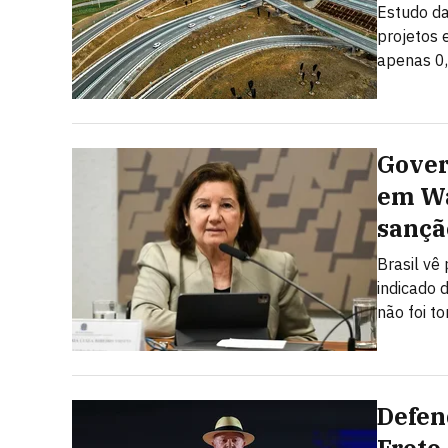
Estudo da
projetos 
apenas 0
Gover
em Wa
sançã
Brasil vê
indicado 
não foi t
Defen