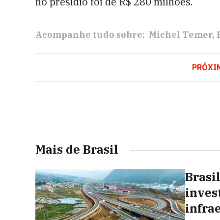
no presídio foi de R$ 280 milhões.
Acompanhe tudo sobre:
Michel Temer
PRÓXI
Mais de Brasil
Brasil
inves
infra