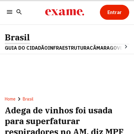
Entrar
Brasil
GUIA DO CIDADÃO
INFRAESTRUTURA
CÂMARA
GOVERNO 
Home
Brasil
Adega de vinhos foi usada
para superfaturar
respiradores no AM, diz MPF