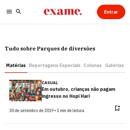
Entrar
Tudo sobre Parques de diversões
Matérias
Reportagens Especiais
Colunas
Galerias
CASUAL
Em outubro, crianças não pagam
ingresso no Hopi Hari
30 de setembro de 2019 • 1 min de leitura