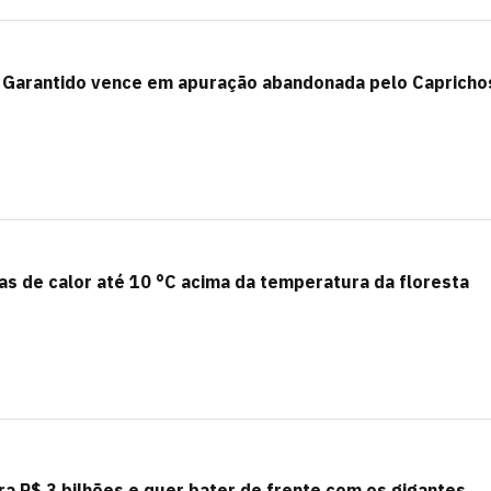
oi Garantido vence em apuração abandonada pelo Capricho
s de calor até 10 °C acima da temperatura da floresta
ra R$ 3 bilhões e quer bater de frente com os gigantes