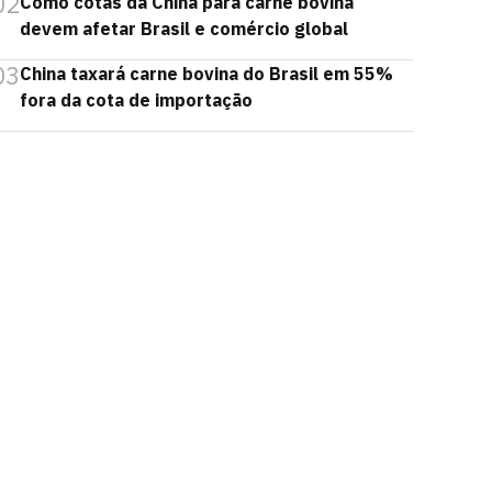
02
Como cotas da China para carne bovina
devem afetar Brasil e comércio global
03
China taxará carne bovina do Brasil em 55%
fora da cota de importação