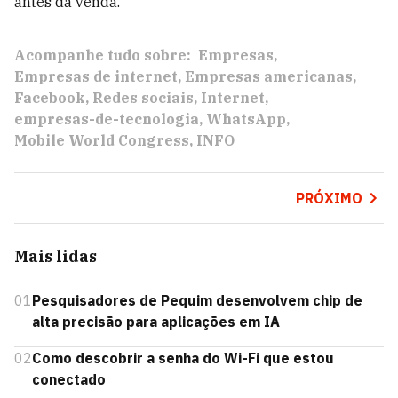
antes da venda.
Acompanhe tudo sobre:
Empresas
Empresas de internet
Empresas americanas
Facebook
Redes sociais
Internet
empresas-de-tecnologia
WhatsApp
Mobile World Congress
INFO
PRÓXIMO
Mais lidas
01
Pesquisadores de Pequim desenvolvem chip de
alta precisão para aplicações em IA
02
Como descobrir a senha do Wi-Fi que estou
conectado