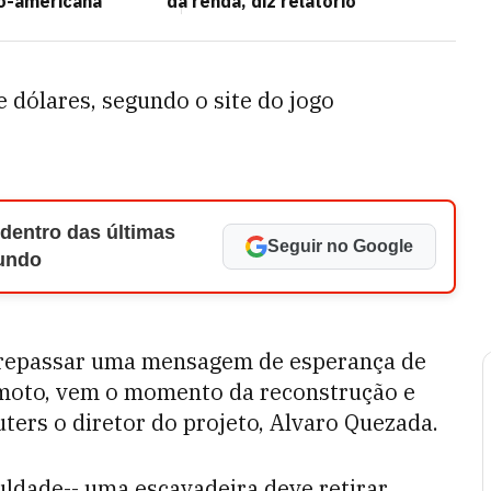
no-americana
da renda, diz relatório
 dólares, segundo o site do jogo
 dentro das últimas
Seguir no Google
Mundo
 repassar uma mensagem de esperança de
emoto, vem o momento da reconstrução e
ters o diretor do projeto, Alvaro Quezada.
uldade-- uma escavadeira deve retirar