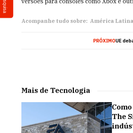
Pesquisa
versões para consoles como Xbox e outr
Acompanhe tudo sobre:
América Latin
PRÓXIMO
UE deba
Mais de Tecnologia
Como 
The S
indús