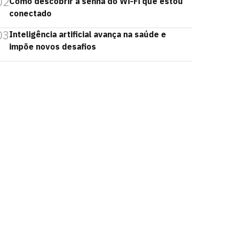
02
Como descobrir a senha do Wi-Fi que estou
conectado
03
Inteligência artificial avança na saúde e
impõe novos desafios