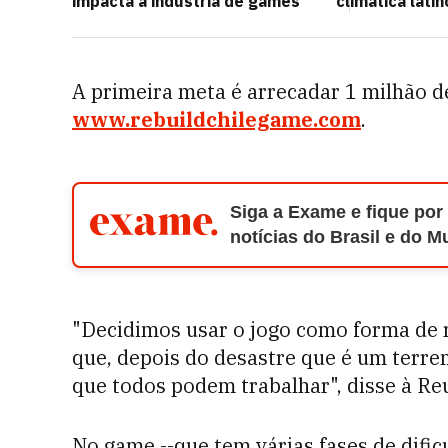
impacta a indústria de games
climática lati
A primeira meta é arrecadar 1 milhão de
www.rebuildchilegame.com
.
Siga a Exame e fique por
notícias do Brasil e do 
"Decidimos usar o jogo como forma de
que, depois do desastre que é um terr
que todos podem trabalhar", disse à Reu
No game --que tem várias fases de dific