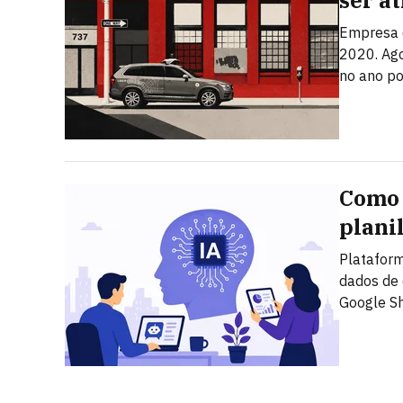
ser a
Empresa q
2020. Ago
no ano po
Como 
plani
Plataform
dados de 
Google S