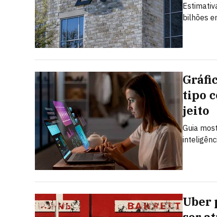
Estimativ
bilhões e
Gráfi
tipo 
jeito
Guia most
inteligênc
Uber 