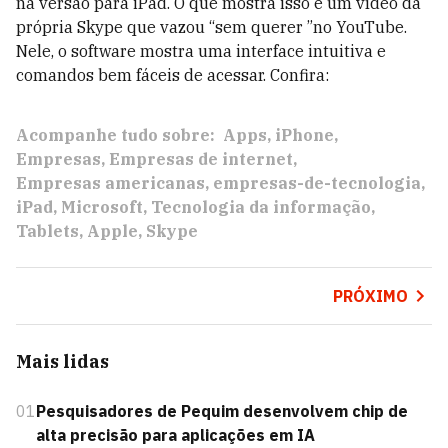
na versão para iPad. O que mostra isso é um vídeo da
própria Skype que vazou “sem querer ”no YouTube.
Nele, o software mostra uma interface intuitiva e
comandos bem fáceis de acessar. Confira:
Acompanhe tudo sobre:
Apps
iPhone
Empresas
Empresas de internet
Empresas americanas
empresas-de-tecnologia
iPad
Microsoft
Tecnologia da informação
Tablets
Apple
Skype
PRÓXIMO
Mais lidas
01
Pesquisadores de Pequim desenvolvem chip de
alta precisão para aplicações em IA