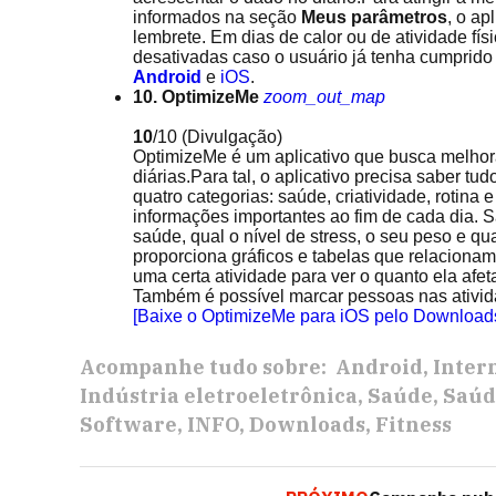
informados na seção
Meus parâmetros
, o ap
lembrete. Em dias de calor ou de atividade fí
desativadas caso o usuário já tenha cumprido
Android
e
iOS
.
10. OptimizeMe
zoom_out_map
10
/10
(Divulgação)
OptimizeMe é um aplicativo que busca melhora
diárias.Para tal, o aplicativo precisa saber tu
quatro categorias: saúde, criatividade, rotina 
informações importantes ao fim de cada dia. 
saúde, qual o nível de stress, o seu peso e 
proporciona gráficos e tabelas que relacionam
uma certa atividade para ver o quanto ela afet
Também é possível marcar pessoas nas ativid
[Baixe o OptimizeMe para iOS pelo Download
Acompanhe tudo sobre:
Android
Inter
Indústria eletroeletrônica
Saúde
Saúd
Software
INFO
Downloads
Fitness