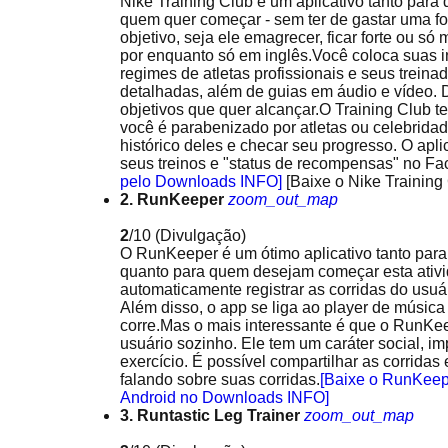
Nike Training Club é um aplicativo tanto para 
quem quer começar - sem ter de gastar uma for
objetivo, seja ele emagrecer, ficar forte ou só
por enquanto só em inglês.Você coloca suas i
regimes de atletas profissionais e seus treinad
detalhadas, além de guias em áudio e vídeo. 
objetivos que quer alcançar.O Training Club 
você é parabenizado por atletas ou celebridad
histórico deles e checar seu progresso. O apl
seus treinos e "status de recompensas" no Fac
pelo Downloads INFO]
[Baixe o Nike Trainin
2. RunKeeper
zoom_out_map
2
/10
(Divulgação)
O RunKeeper é um ótimo aplicativo tanto para 
quanto para quem desejam começar esta ativid
automaticamente registrar as corridas do usuá
Além disso, o app se liga ao player de músic
corre.Mas o mais interessante é que o RunKee
usuário sozinho. Ele tem um caráter social, im
exercício. É possível compartilhar as corridas 
falando sobre suas corridas.
[Baixe o RunKeep
Android no Downloads INFO]
3. Runtastic Leg Trainer
zoom_out_map