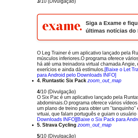
3
/10
(Divulgação)
Siga a Exame e fiqu
últimas notícias do
O Leg Trainer é um aplicativo lançado pela Ru
músculos inferiores.O programa oferece vários
há até uma treinadora virtual chamada Angie, 
exerícios e ainda dá estímulos.
[Baixe o Let T
para Android pelo Downloads INFO]
4. Runtastic Six Pack
zoom_out_map
4
/10
(Divulgação)
O Six Pac é um aplicativo lançado pela Runtas
abdominais.O programa oferece vários vídeos d
um plano de treino para obter um "tanquinho
vrtuai, que falam português e guiam o usuário 
Downloads INFO]
[Baixe o Six Pack para And
5. Strava Cycling
zoom_out_map
5
/10
(Divulgação)