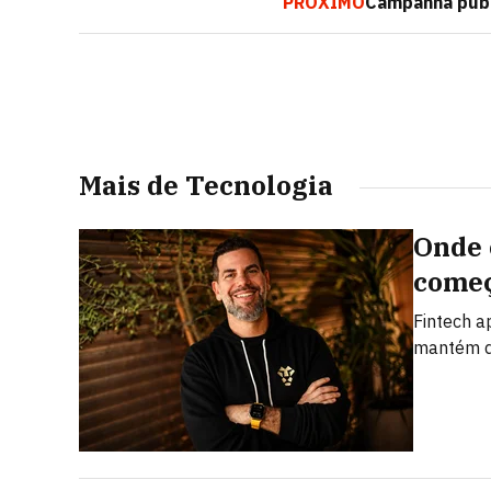
PRÓXIMO
Campanha publi
Mais de Tecnologia
Onde 
começ
Fintech a
mantém d