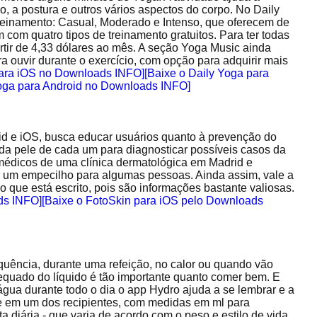
o, a postura e outros vários aspectos do corpo. No Daily
 treinamento: Casual, Moderado e Intenso, que oferecem de
 com quatro tipos de treinamento gratuitos. Para ter todas
rtir de 4,33 dólares ao mês. A seção Yoga Music ainda
a ouvir durante o exercício, com opção para adquirir mais
para iOS no Downloads INFO]
[Baixe o Daily Yoga para
Yoga para Android no Downloads INFO]
oid e iOS, busca educar usuários quanto à prevenção do
da pele de cada um para diagnosticar possíveis casos da
dicos de uma clínica dermatológica em Madrid e
 um empecilho para algumas pessoas. Ainda assim, vale a
 o que está escrito, pois são informações bastante valiosas.
ds INFO]
[Baixe o FotoSkin para iOS pelo Downloads
ência, durante uma refeição, no calor ou quando vão
equado do líquido é tão importante quanto comer bem. E
ua durante todo o dia o app Hydro ajuda a se lembrar e a
ue em um dos recipientes, com medidas em ml para
ta diária - que varia de acordo com o peso e estilo de vida