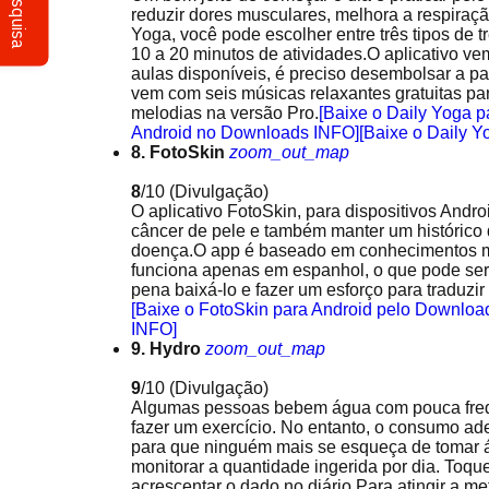
Pesquisa
reduzir dores musculares, melhora a respiraçã
Yoga, você pode escolher entre três tipos de
10 a 20 minutos de atividades.O aplicativo vem
aulas disponíveis, é preciso desembolsar a pa
vem com seis músicas relaxantes gratuitas par
melodias na versão Pro.
[Baixe o Daily Yoga 
Android no Downloads INFO]
[Baixe o Daily 
8. FotoSkin
zoom_out_map
8
/10
(Divulgação)
O aplicativo FotoSkin, para dispositivos Andr
câncer de pele e também manter um histórico 
doença.O app é baseado em conhecimentos mé
funciona apenas em espanhol, o que pode ser
pena baixá-lo e fazer um esforço para traduzir
[Baixe o FotoSkin para Android pelo Downloa
INFO]
9. Hydro
zoom_out_map
9
/10
(Divulgação)
Algumas pessoas bebem água com pouca frequ
fazer um exercício. No entanto, o consumo ad
para que ninguém mais se esqueça de tomar ág
monitorar a quantidade ingerida por dia. Toq
acrescentar o dado no diário.Para atingir a me