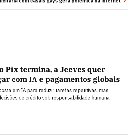
citária com casais gays gera polêmica na internet
o Pix termina, a Jeeves quer
ar com IA e pagamentos globais
posta em IA para reduzir tarefas repetitivas, mas
ecisões de crédito sob responsabilidade humana