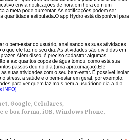
licativo envia notificações de hora em hora com um
sica a meta pode aumentar. As notificações podem ser
 a quantidade estipulada.O app Hydro está disponível para
r o bem-estar do usuário, analisando as suas atividades
do o que ele faz no seu dia. As atividades são divididas em
e prazer. Além disso, é preciso cadastrar algumas
São elas: quantos copos de água tomou, como está sua
quantos passos deu no dia (uma aproximação).Ele
 as suas atividades com o seu bem-estar. É possível isolar
a o stress, a saúde e o bem-estar em geral, por exemplo.
ades para ver quem faz mais bem a usuáriono dia-a-dia.
s INFO]
net
Google
Celulares
e e boa forma
iOS
Windows Phone