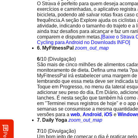
O Strava é perfeito para quem deseja acompan
exercícios e caminhadas, o aplicativo registra
bicicleta, podendo até salvar rotas fixas ca
frequência.A seção Explore ajuda os ciclistas
atividade, indicando o tamanho do trajeto e a 
ainda traz desafios para alcançar e faz um ra
comparem e disputem metas.
[Baixe o Strava
Cycling para Android no Downloads INFO]
6. MyFitnessPal
zoom_out_map
6
/10
(Divulgação)
São mais de cinco milhões de alimentos cadastr
monitoramento de dieta. Defina uma meta ?pa
MyFitnessPal irá estabelecer uma margem de 
lembrando que essa meta deve ser indicada ta
Toque em Progresso, no menu da lateral esquer
adicionar seu peso do dia. Em Diário, adicion
lanches. É nesta seção que também há como adi
em "Terminei meus registros de hoje" e o app
semanas se consumisse a mesma quantidade de
versões para a
web
,
Android
,
iOS
e
Window
7. Daily Yoga
zoom_out_map
7
/10
(Divulgação)
Um bom jeito de começar o dia é praticar pel