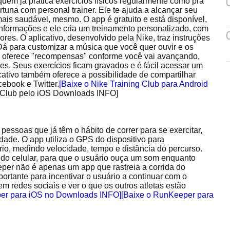
quem já pratica exercícios físicos regularmente como pra
tuna com personal trainer. Ele te ajuda a alcançar seu
 mais saudável, mesmo. O app é gratuito e está disponível,
nformações e ele cria um treinamento personalizado, com
ores. O aplicativo, desenvolvido pela Nike, traz instruções
Dá para customizar a música que você quer ouvir e os
te oferece "recompensas" conforme você vai avançando,
es. Seus exercícios ficam gravados e é fácil acessar um
icativo também oferece a possibilidade de compartilhar
ebook e Twitter.
[Baixe o Nike Training Club para Android
g Club pelo iOS Downloads INFO]
pessoas que já têm o hábito de correr para se exercitar,
ade. O app utiliza o GPS do dispositivo para
rio, medindo velocidade, tempo e distância do percurso.
a do celular, para que o usuário ouça um som enquanto
per não é apenas um app que rastreia a corrida do
portante para incentivar o usuário a continuar com o
em redes sociais e ver o que os outros atletas estão
er para iOS no Downloads INFO]
[Baixe o RunKeeper para