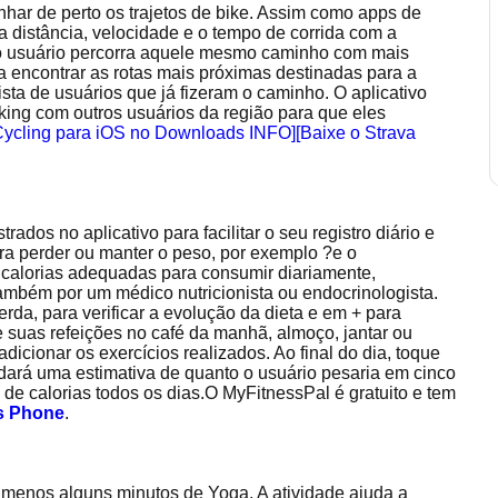
har de perto os trajetos de bike. Assim como apps de
 a distância, velocidade e o tempo de corrida com a
so o usuário percorra aquele mesmo caminho com mais
 a encontrar as rotas mais próximas destinadas para a
lista de usuários que já fizeram o caminho. O aplicativo
nking com outros usuários da região para que eles
 Cycling para iOS no Downloads INFO]
[Baixe o Strava
ados no aplicativo para facilitar o seu registro diário e
ra perder ou manter o peso, por exemplo ?e o
calorias adequadas para consumir diariamente,
mbém por um médico nutricionista ou endocrinologista.
da, para verificar a evolução da dieta e em + para
e suas refeições no café da manhã, almoço, jantar ou
cionar os exercícios realizados. Ao final do dia, toque
 dará uma estimativa de quanto o usuário pesaria em cinco
 calorias todos os dias.O MyFitnessPal é gratuito e tem
s Phone
.
o menos alguns minutos de Yoga. A atividade ajuda a