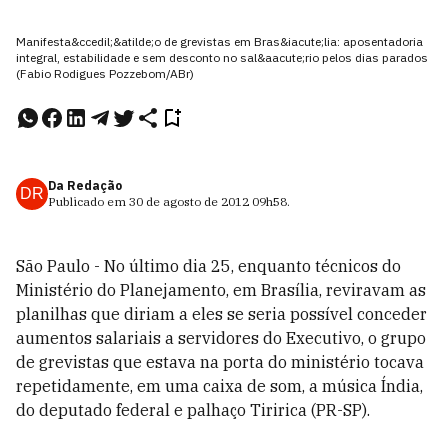
Manifesta&ccedil;&atilde;o de grevistas em Bras&iacute;lia: aposentadoria
integral, estabilidade e sem desconto no sal&aacute;rio pelos dias parados
(Fabio Rodigues Pozzebom/ABr)
Da Redação
DR
Publicado em
30 de agosto de 2012
09h58
.
São Paulo - No último dia 25, enquanto técnicos do
Ministério do Planejamento, em Brasília, reviravam as
plani­lhas que diriam a eles se se­ria possível conceder
aumentos salariais a servidores do Executivo, o grupo
de grevistas que estava na porta do ministério tocava
repetidamente, em uma caixa de som, a música Índia,
do deputado federal e palhaço Tiririca (PR-SP).