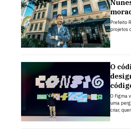
Nunes
morad
Prefeito 
projetos 
O cód
desig
códig
O Figma v
uma pergu
criar, qu