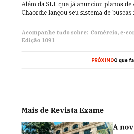
Além da SLI, que já anunciou planos de 
Chaordic lançou seu sistema de buscas 
Acompanhe tudo sobre:
Comércio
e-c
Edição 1091
PRÓXIMO
O que fa
Mais de Revista Exame
A nov