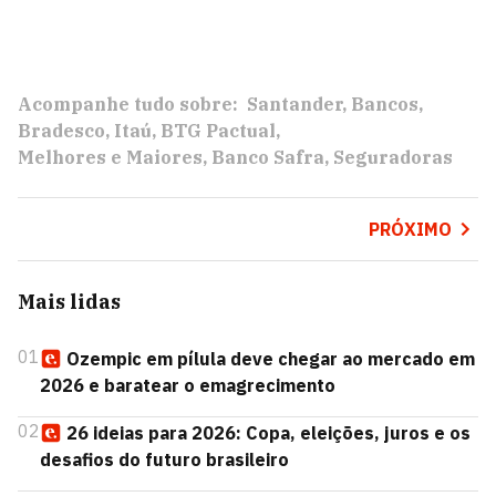
Acompanhe tudo sobre:
Santander
Bancos
Bradesco
Itaú
BTG Pactual
Melhores e Maiores
Banco Safra
Seguradoras
PRÓXIMO
Mais lidas
01
Ozempic em pílula deve chegar ao mercado em
2026 e baratear o emagrecimento
02
26 ideias para 2026: Copa, eleições, juros e os
desafios do futuro brasileiro