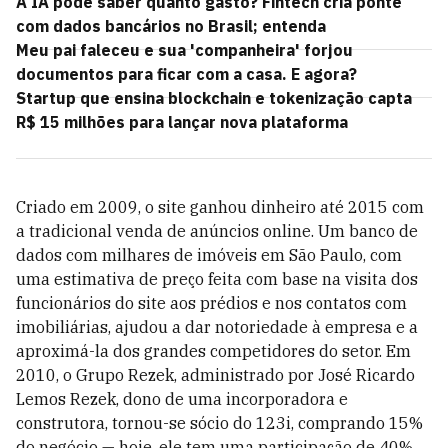
A IA pode saber quanto gasto? Fintech cria ponte
com dados bancários no Brasil; entenda
Meu pai faleceu e sua 'companheira' forjou
documentos para ficar com a casa. E agora?
Startup que ensina blockchain e tokenização capta
R$ 15 milhões para lançar nova plataforma
Criado em 2009, o site ganhou dinheiro até 2015 com
a tradicional venda de anúncios online. Um banco de
dados com milhares de imóveis em São Paulo, com
uma estimativa de preço feita com base na visita dos
funcionários do site aos prédios e nos contatos com
imobiliárias, ajudou a dar notoriedade à empresa e a
aproximá-la dos grandes competidores do setor. Em
2010, o Grupo Rezek, administrado por José Ricardo
Lemos Rezek, dono de uma incorporadora e
construtora, tornou-se sócio do 123i, comprando 15%
do negócio — hoje, ele tem uma participação de 40%.