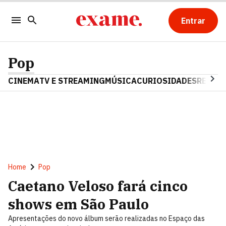
Entrar
Pop
CINEMA
TV E STREAMING
MÚSICA
CURIOSIDADES
REALIT
Home
Pop
Caetano Veloso fará cinco
shows em São Paulo
Apresentações do novo álbum serão realizadas no Espaço das