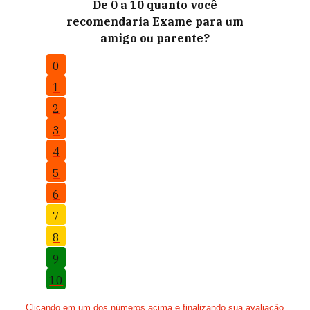
De 0 a 10 quanto você
recomendaria Exame para um
amigo ou parente?
0
1
2
3
4
5
6
7
8
9
10
Clicando em um dos números acima e finalizando sua avaliação