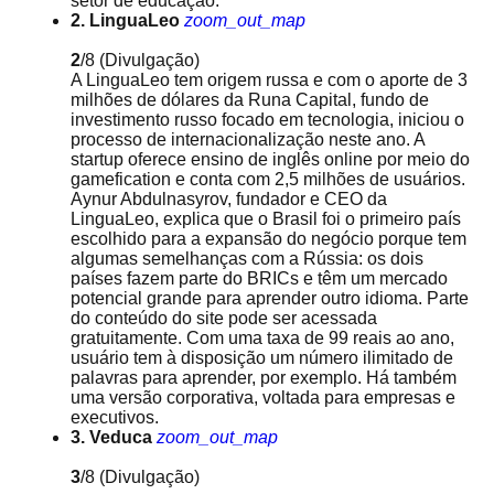
setor de educação.
2. LinguaLeo
zoom_out_map
2
/8
(Divulgação)
A LinguaLeo tem origem russa e com o aporte de 3
milhões de dólares da Runa Capital, fundo de
investimento russo focado em tecnologia, iniciou o
processo de internacionalização neste ano. A
startup oferece ensino de inglês online por meio do
gamefication e conta com 2,5 milhões de usuários.
Aynur Abdulnasyrov, fundador e CEO da
LinguaLeo, explica que o Brasil foi o primeiro país
escolhido para a expansão do negócio porque tem
algumas semelhanças com a Rússia: os dois
países fazem parte do BRICs e têm um mercado
potencial grande para aprender outro idioma. Parte
do conteúdo do site pode ser acessada
gratuitamente. Com uma taxa de 99 reais ao ano,
usuário tem à disposição um número ilimitado de
palavras para aprender, por exemplo. Há também
uma versão corporativa, voltada para empresas e
executivos.
3. Veduca
zoom_out_map
3
/8
(Divulgação)