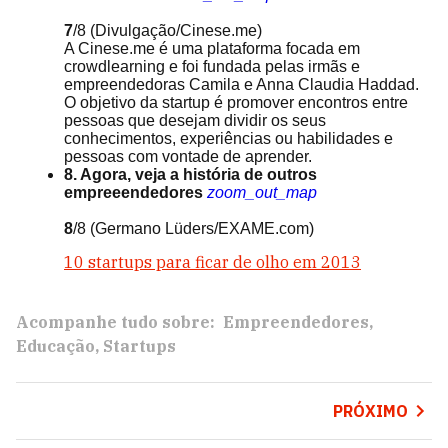
7
/8
(Divulgação/Cinese.me)
A Cinese.me é uma plataforma focada em
crowdlearning e foi fundada pelas irmãs e
empreendedoras Camila e Anna Claudia Haddad.
O objetivo da startup é promover encontros entre
pessoas que desejam dividir os seus
conhecimentos, experiências ou habilidades e
pessoas com vontade de aprender.
8. Agora, veja a história de outros
empreeendedores
zoom_out_map
8
/8
(Germano Lüders/EXAME.com)
10 startups para ficar de olho em 2013
Acompanhe tudo sobre:
Empreendedores
Educação
Startups
PRÓXIMO