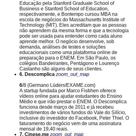
Educação pela Stanford Graduate School of
Business e Stanford School of Education,
respectivamente, e Bontempo cursou MBA na
escola de negócios do Massachusetts Institute of
Technology (MIT). Eles acreditam que as pessoas
não aprendem da mesma forma e que a tecnologia
pode ser usada para entender como cada aluno
aprende melhor. O negócio desenvolve, sob
demanda, análises de testes e soluções
educacionais como uma plataforma online de
preparação para o ENEM. Em São Paulo, os
colégios Bandeirantes, Pentágono e Lourenço
Castanho são alguns de seus clientes.
6. Descomplica
zoom_out_map
6
/8
(Germano Lüders/EXAME.com)
A startup fundada por Marco Fisbhen oferece
vídeos online para ajudar estudantes do Ensino
Médio e que irão prestar o ENEM. O Descomplica
funciona desde março de 2011 e já recebeu
investimentos de vários fundos do Vale do Silício,
inclusive do investidor do Facebook, Peter Thiel. O
faturamento do negócio vem de uma assinatura
mensal de 19,40 reais.
7. Cinese.me
zoom_out_map