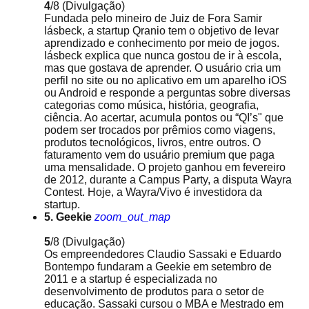
4
/8
(Divulgação)
Fundada pelo mineiro de Juiz de Fora Samir
Iásbeck, a startup Qranio tem o objetivo de levar
aprendizado e conhecimento por meio de jogos.
Iásbeck explica que nunca gostou de ir à escola,
mas que gostava de aprender. O usuário cria um
perfil no site ou no aplicativo em um aparelho iOS
ou Android e responde a perguntas sobre diversas
categorias como música, história, geografia,
ciência. Ao acertar, acumula pontos ou “QI’s" que
podem ser trocados por prêmios como viagens,
produtos tecnológicos, livros, entre outros. O
faturamento vem do usuário premium que paga
uma mensalidade. O projeto ganhou em fevereiro
de 2012, durante a Campus Party, a disputa Wayra
Contest. Hoje, a Wayra/Vivo é investidora da
startup.
5. Geekie
zoom_out_map
5
/8
(Divulgação)
Os empreendedores Claudio Sassaki e Eduardo
Bontempo fundaram a Geekie em setembro de
2011 e a startup é especializada no
desenvolvimento de produtos para o setor de
educação. Sassaki cursou o MBA e Mestrado em