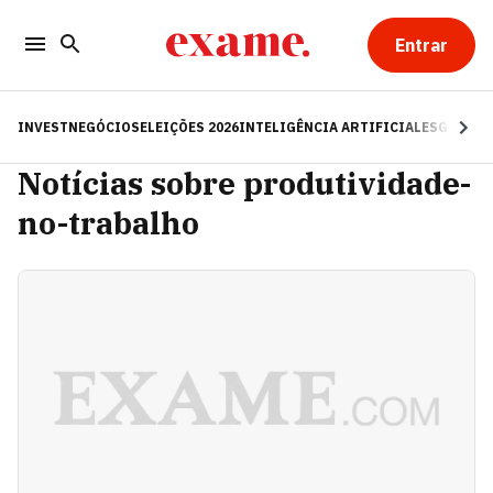
Entrar
INVEST
NEGÓCIOS
ELEIÇÕES 2026
INTELIGÊNCIA ARTIFICIAL
ESG
RE
Notícias sobre produtividade-
no-trabalho