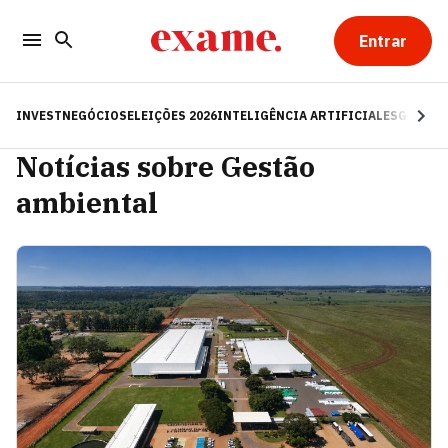
Entrar
INVEST
NEGÓCIOS
ELEIÇÕES 2026
INTELIGÊNCIA ARTIFICIAL
ESG
RE
Notícias sobre Gestão
ambiental