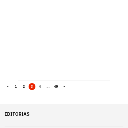
<
1
2
3
4
...
49
>
EDITORIAS