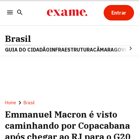
Entrar
Brasil
GUIA DO CIDADÃO
INFRAESTRUTURA
CÂMARA
GOVERNO 
Home
Brasil
Emmanuel Macron é visto
caminhando por Copacabana
após chegar ao RJ para o G20