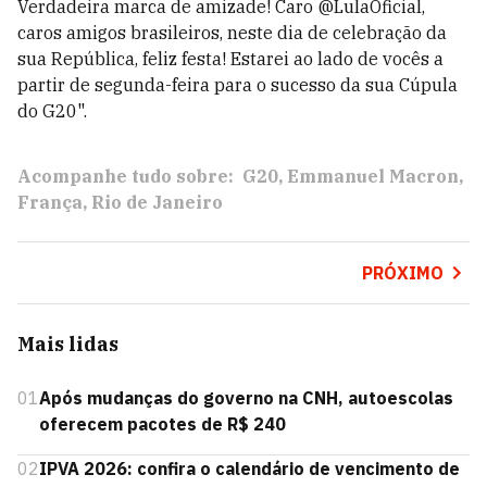
Verdadeira marca de amizade! Caro @LulaOficial,
caros amigos brasileiros, neste dia de celebração da
sua República, feliz festa! Estarei ao lado de vocês a
partir de segunda-feira para o sucesso da sua Cúpula
do G20".
Acompanhe tudo sobre:
G20
Emmanuel Macron
França
Rio de Janeiro
PRÓXIMO
Mais lidas
01
Após mudanças do governo na CNH, autoescolas
oferecem pacotes de R$ 240
02
IPVA 2026: confira o calendário de vencimento de