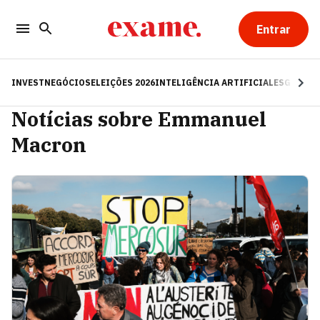
Entrar
INVEST
NEGÓCIOS
ELEIÇÕES 2026
INTELIGÊNCIA ARTIFICIAL
ESG
RE
Notícias sobre Emmanuel
Macron