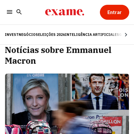
Entrar
INVEST
NEGÓCIOS
ELEIÇÕES 2026
INTELIGÊNCIA ARTIFICIAL
ESG
RE
Notícias sobre Emmanuel
Macron