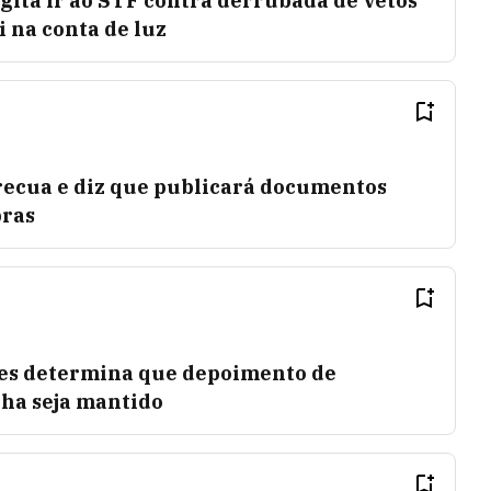
gita ir ao STF contra derrubada de vetos
i na conta de luz
 recua e diz que publicará documentos
bras
es determina que depoimento de
ha seja mantido