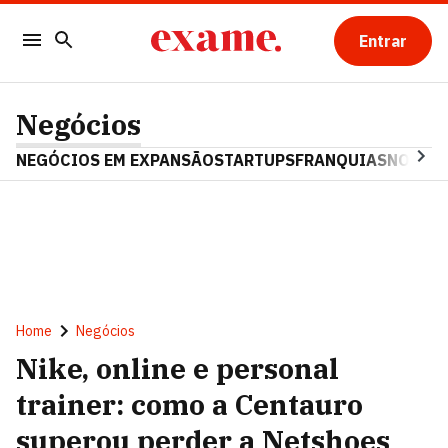
Entrar
Negócios
NEGÓCIOS EM EXPANSÃO
STARTUPS
FRANQUIAS
NOSTAL
Home
Negócios
Nike, online e personal
trainer: como a Centauro
superou perder a Netshoes