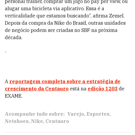
personal trainer, comprar um jogo no pay per view, ou
alugar uma bicicleta via aplicativo. Essa é a
verticalidade que estamos buscando”, afirma Zemel.
Depois da compra da Nike do Brasil, outras unidades
de negócio podem ser criadas no SBF na próxima
década.
-
A
reportagem completa sobre a estratégia de
crescimento da Centauro
está na
edição 1203
de
EXAME.
Acompanhe tudo sobre:
Varejo
Esportes
Netshoes
Nike
Centauro