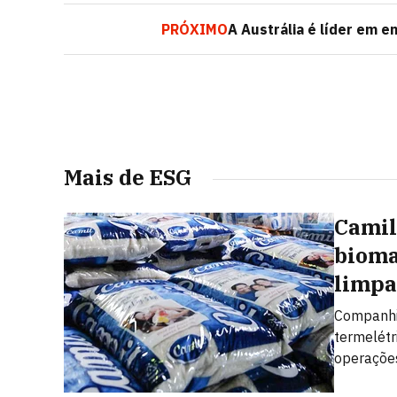
PRÓXIMO
A Austrália é líder em e
Mais de ESG
Camil
bioma
limpa
Companhia
termelétr
operaçõe