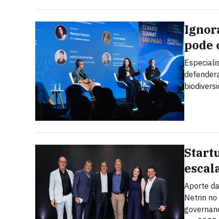
Ignor
pode 
Especiali
defendera
biodivers
Start
escal
Aporte da
Netrin no
governanç