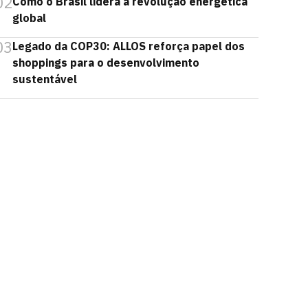
02
Como o Brasil lidera a revolução energética
global
03
Legado da COP30: ALLOS reforça papel dos
shoppings para o desenvolvimento
sustentável