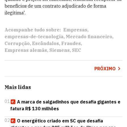
benefícios de um contrato adjudicado de forma
ilegítima'.
Acompanhe tudo sobre:
Empresas
empresas-de-tecnologia
Mercado financeiro
Corrupção
Escândalos
Fraudes
Empresas alemãs
Siemens
SEC
PRÓXIMO
Mais lidas
01
A marca de salgadinhos que desafia gigantes e
fatura R$ 130 milhões
02
O energético criado em SC que desafia