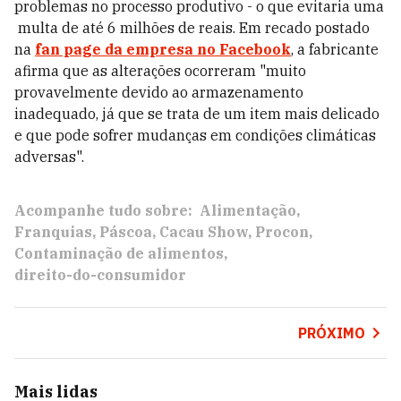
problemas no processo produtivo - o que evitaria uma
multa de até 6 milhões de reais. Em recado postado
na
fan page da empresa no Facebook
, a fabricante
afirma que as alterações ocorreram "muito
provavelmente devido ao armazenamento
inadequado, já que se trata de um item mais delicado
e que pode sofrer mudanças em condições climáticas
adversas".
Acompanhe tudo sobre:
Alimentação
Franquias
Páscoa
Cacau Show
Procon
Contaminação de alimentos
direito-do-consumidor
PRÓXIMO
Mais lidas