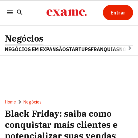
Entrar
Negócios
NEGÓCIOS EM EXPANSÃO
STARTUPS
FRANQUIAS
NOSTAL
Home
Negócios
Black Friday: saiba como
conquistar mais clientes e
potencializar suas vendas