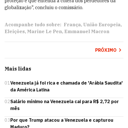
proteção e que entenda a cólera dos perdedores da
globalização", concluiu o comissário.
Acompanhe tudo sobre:
França
União Europeia
Eleições
Marine Le Pen
Emmanuel Macron
PRÓXIMO
Mais lidas
01
Venezuela já foi rica e chamada de 'Arábia Saudita'
da América Latina
02
Salário mínimo na Venezuela cai para R$ 2,72 por
mês
03
Por que Trump atacou a Venezuela e capturou
Maduro?