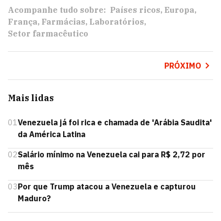
Acompanhe tudo sobre:
Países ricos
Europa
França
Farmácias
Laboratórios
Setor farmacêutico
PRÓXIMO
Mais lidas
01
Venezuela já foi rica e chamada de 'Arábia Saudita'
da América Latina
02
Salário mínimo na Venezuela cai para R$ 2,72 por
mês
03
Por que Trump atacou a Venezuela e capturou
Maduro?