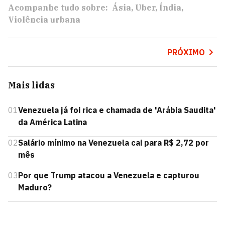
Acompanhe tudo sobre:
Ásia
Uber
Índia
Violência urbana
PRÓXIMO
Mais lidas
01
Venezuela já foi rica e chamada de 'Arábia Saudita'
da América Latina
02
Salário mínimo na Venezuela cai para R$ 2,72 por
mês
03
Por que Trump atacou a Venezuela e capturou
Maduro?