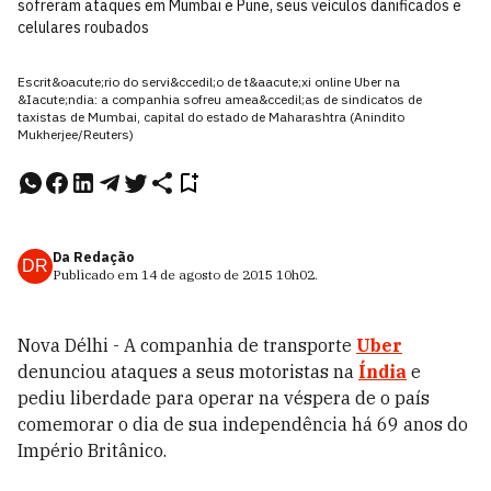
sofreram ataques em Mumbai e Pune, seus veículos danificados e
celulares roubados
Escrit&oacute;rio do servi&ccedil;o de t&aacute;xi online Uber na
&Iacute;ndia: a companhia sofreu amea&ccedil;as de sindicatos de
taxistas de Mumbai, capital do estado de Maharashtra (Anindito
Mukherjee/Reuters)
Da Redação
DR
Publicado em
14 de agosto de 2015
10h02
.
Nova Délhi - A companhia de transporte
Uber
denunciou ataques a seus motoristas na
Índia
e
pediu liberdade para operar na véspera de o país
comemorar o dia de sua independência há 69 anos do
Império Britânico.