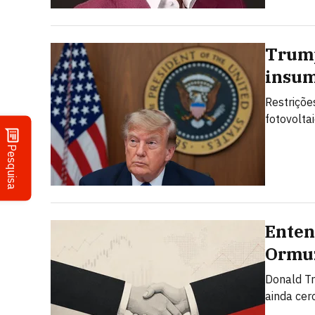
Trump
insum
Restriçõe
fotovolta
Pesquisa
Enten
Ormuz
Donald T
ainda cer