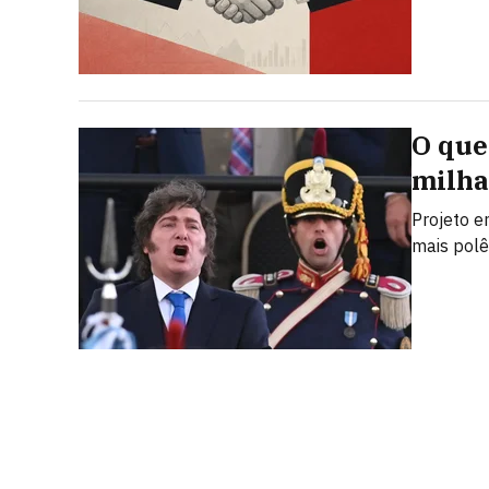
O que 
milha
Projeto e
mais polê