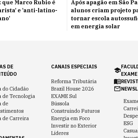
z que Marco Rubio é
Após apagão em São Pa
rista' e 'anti-latino-
alunos criam projeto p
ano'
tornar escola autossuf
em energia solar
AS DE
CANAIS ESPECIAIS
FACUL
NTEÚDO
EXAME
Reforma Tributária
REVIS
a do Cidadão
Brazil House 2026
NEWSL
a de Tecnologia
EXAME Sul
Exame
a de
Bússola
Carrei
estimentos
Construindo Futuros
Despe
 de Carreira
Energia em Foco
ESG
Investir no Exterior
Casua
Líderes