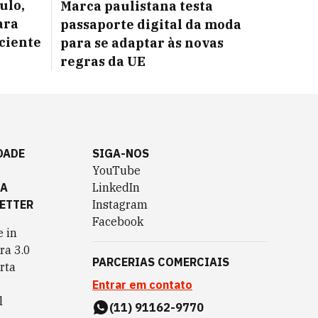
ulo,
Marca paulistana testa
ara
passaporte digital da moda
iciente
para se adaptar às novas
regras da UE
DADE
SIGA-NOS
YouTube
TA
LinkedIn
ETTER
Instagram
Facebook
 in
ra 3.0
PARCERIAS COMERCIAIS
rta
Entrar em contato
l
(11) 91162-9770