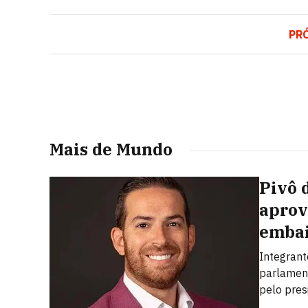
PR
Mais de Mundo
Pivô 
aprov
embai
Integrant
parlamen
pelo pres