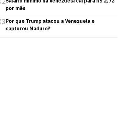
02
Salário mínimo na Venezuela cai para R$ 2,72
por mês
03
Por que Trump atacou a Venezuela e
capturou Maduro?