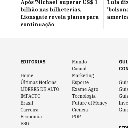
Após 'Michael' superar US$ 1
Lula di
bilhão nas bilheterias,
'bolsona
Lionsgate revela planos para
americ
continuação
EDITORIAS
Mundo
GUI
Casual
CO
Home
Marketing
Últimas Notícias
Esporte
Gui
LÍDERES DE ALTO
Exame Agro
Gui
IMPACTO
Tecnologia
Gui
Brasil
Future of Money
Inv
Carreira
Ciência
Guia
Economia
POP
ESG