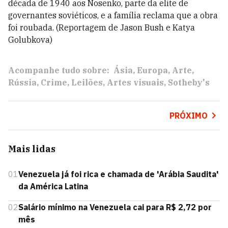
década de 1940 aos Nosenko, parte da elite de
governantes soviéticos, e a família reclama que a obra
foi roubada. (Reportagem de Jason Bush e Katya
Golubkova)
Acompanhe tudo sobre:
Ásia
Europa
Arte
Rússia
Crime
Leilões
Artes visuais
Sotheby's
PRÓXIMO
Mais lidas
01
Venezuela já foi rica e chamada de 'Arábia Saudita'
da América Latina
02
Salário mínimo na Venezuela cai para R$ 2,72 por
mês