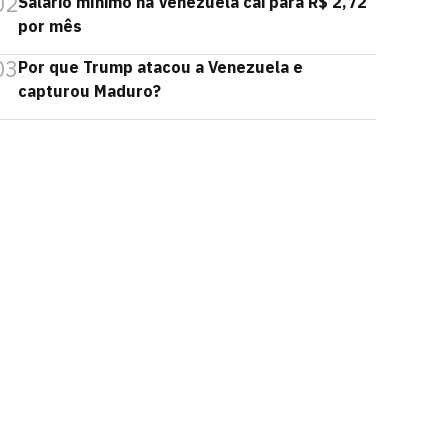
02
Salário mínimo na Venezuela cai para R$ 2,72
por mês
03
Por que Trump atacou a Venezuela e
capturou Maduro?