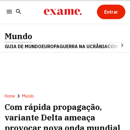
Entrar
Mundo
GUIA DE MUNDO
EUROPA
GUERRA NA UCRÂNIA
CONFLITO
Home
Mundo
Com rápida propagação,
variante Delta ameaça
provocar nova onda mundial