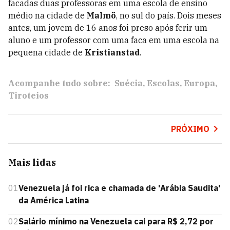
facadas duas professoras em uma escola de ensino
médio na cidade de
Malmö
, no sul do país. Dois meses
antes, um jovem de 16 anos foi preso após ferir um
aluno e um professor com uma faca em uma escola na
pequena cidade de
Kristianstad
.
Acompanhe tudo sobre:
Suécia
Escolas
Europa
Tiroteios
PRÓXIMO
Mais lidas
01
Venezuela já foi rica e chamada de 'Arábia Saudita'
da América Latina
02
Salário mínimo na Venezuela cai para R$ 2,72 por