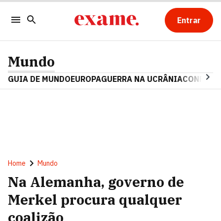
Entrar
Mundo
GUIA DE MUNDO
EUROPA
GUERRA NA UCRÂNIA
CONFLITO
Home
Mundo
Na Alemanha, governo de
Merkel procura qualquer
coalizão