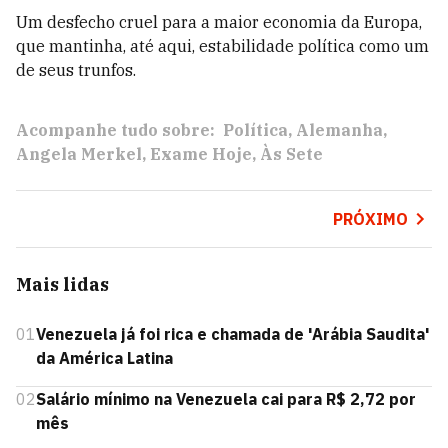
Um desfecho cruel para a maior economia da Europa,
que mantinha, até aqui, estabilidade política como um
de seus trunfos.
Acompanhe tudo sobre:
Política
Alemanha
Angela Merkel
Exame Hoje
Às Sete
PRÓXIMO
Mais lidas
01
Venezuela já foi rica e chamada de 'Arábia Saudita'
da América Latina
02
Salário mínimo na Venezuela cai para R$ 2,72 por
mês