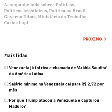
Acompanhe tudo sobre:
Políticos
Políticos brasileiros
Política no Brasil
Governo Dilma
Ministério do Trabalho
Carlos Lupi
PRÓXIMO
Mais lidas
01
Venezuela já foi rica e chamada de 'Arábia Saudita'
da América Latina
02
Salário mínimo na Venezuela cai para R$ 2,72 por
mês
03
Por que Trump atacou a Venezuela e capturou
Maduro?