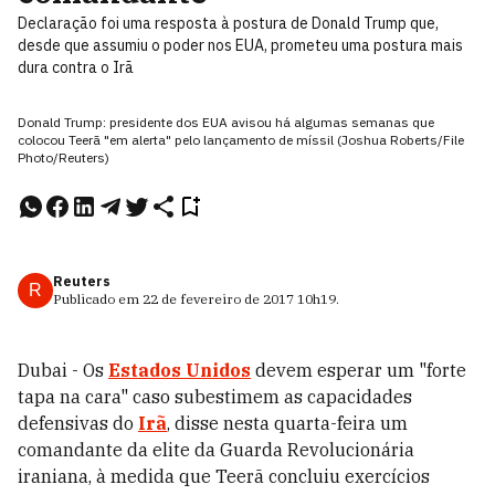
Declaração foi uma resposta à postura de Donald Trump que,
desde que assumiu o poder nos EUA, prometeu uma postura mais
dura contra o Irã
Donald Trump: presidente dos EUA avisou há algumas semanas que
colocou Teerã "em alerta" pelo lançamento de míssil (Joshua Roberts/File
Photo/Reuters)
Reuters
R
Publicado em
22 de fevereiro de 2017
10h19
.
Dubai - Os
Estados Unidos
devem esperar um "forte
tapa na cara" caso subestimem as capacidades
defensivas do
Irã
, disse nesta quarta-feira um
comandante da elite da Guarda Revolucionária
iraniana, à medida que Teerã concluiu exercícios