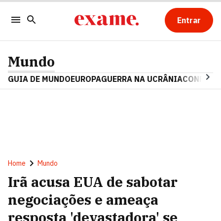
Entrar
Mundo
GUIA DE MUNDO
EUROPA
GUERRA NA UCRÂNIA
CONFLITO
Home
Mundo
Irã acusa EUA de sabotar
negociações e ameaça
resposta 'devastadora' se