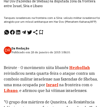
Har Dov (fazendas de Shebaa) na disputada zona da fronteira
entre Israel, Síria e Líbano
Tanques israelenses na fronteira com a Síria: veículo militar israelense foi
atingido por um míssil antitanque em Har Dov (Menahem Kahana/AFP)
Da Redação
DR
Publicado em
28 de janeiro de 2015
10h10
.
Beirute - O movimento xiita libanês
Hezbollah
reivindicou nesta quarta-feira o ataque contra um
comboio militar israelense nas fazendas de Shebaa,
uma zona ocupada por
Israel
na fronteira com o
Líbano
, e afirmou que há vítimas israelenses.
"O grupo dos mártires de Quneitra, da Resistência