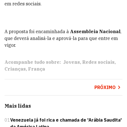
em redes sociais.
A proposta foi encaminhada à
Assembleia Nacional
,
que deverá analisá-la e aprová-la para que entre em
vigor.
Acompanhe tudo sobre:
Jovens
Redes sociais
Crianças
França
PRÓXIMO
Mais lidas
01
Venezuela já foi rica e chamada de 'Arábia Saudita'
da América Latina