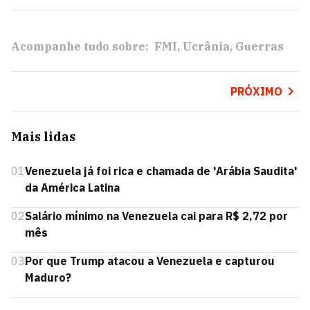
Acompanhe tudo sobre:
FMI
Ucrânia
Guerras
PRÓXIMO
Mais lidas
01
Venezuela já foi rica e chamada de 'Arábia Saudita'
da América Latina
02
Salário mínimo na Venezuela cai para R$ 2,72 por
mês
03
Por que Trump atacou a Venezuela e capturou
Maduro?