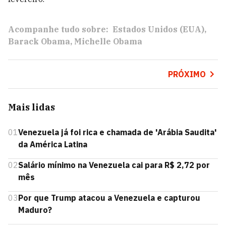
Acompanhe tudo sobre:
Estados Unidos (EUA)
Barack Obama
Michelle Obama
PRÓXIMO
Mais lidas
01
Venezuela já foi rica e chamada de 'Arábia Saudita'
da América Latina
02
Salário mínimo na Venezuela cai para R$ 2,72 por
mês
03
Por que Trump atacou a Venezuela e capturou
Maduro?