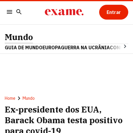
Entrar
Mundo
GUIA DE MUNDO
EUROPA
GUERRA NA UCRÂNIA
CONFLITO
Home
Mundo
Ex-presidente dos EUA,
Barack Obama testa positivo
para covid-19