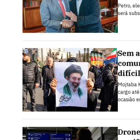
Petro, el
será subs
Sem a
comun
difíci
Mojtaba K
cargo até
ocasião e
Drone