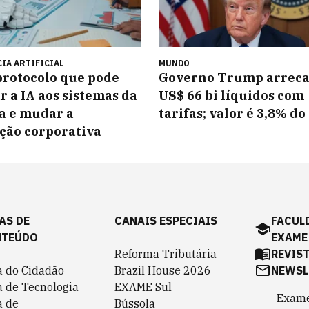
IA ARTIFICIAL
MUNDO
protocolo que pode
Governo Trump arrec
r a IA aos sistemas da
US$ 66 bi líquidos com
a e mudar a
tarifas; valor é 3,8% do 
ção corporativa
AS DE
CANAIS ESPECIAIS
FACUL
NTEÚDO
EXAME
Reforma Tributária
REVIS
a do Cidadão
Brazil House 2026
NEWSL
a de Tecnologia
EXAME Sul
Exame
a de
Bússola