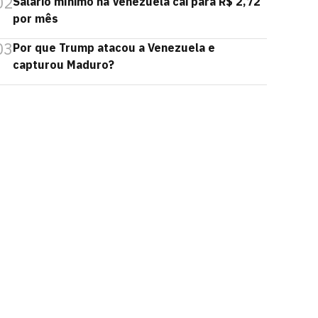
02
Salário mínimo na Venezuela cai para R$ 2,72
por mês
03
Por que Trump atacou a Venezuela e
capturou Maduro?