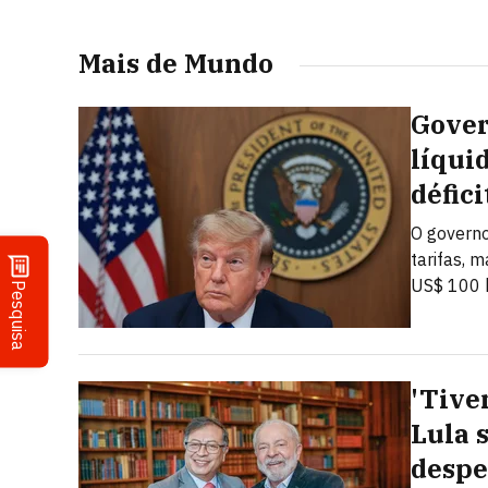
Mais de Mundo
Gover
líquid
défici
O governo
tarifas, 
US$ 100 b
Pesquisa
'Tive
Lula 
despe