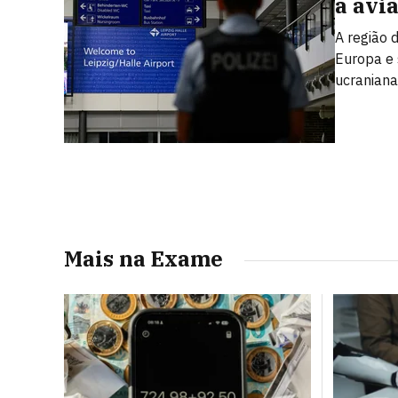
a avi
A região 
Europa e
ucraniana
Mais na Exame