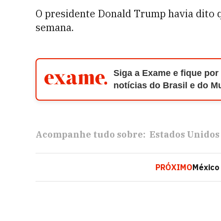
O presidente Donald Trump havia dito 
semana.
Siga a Exame e fique por
notícias do Brasil e do 
Acompanhe tudo sobre:
Estados Unidos
PRÓXIMO
México 