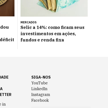
MERCADOS
adou
Selic a 14%: como ficam seus
investimentos em ações,
déficit
fundos e renda fixa
DADE
SIGA-NOS
YouTube
TA
LinkedIn
ETTER
Instagram
Facebook
 in