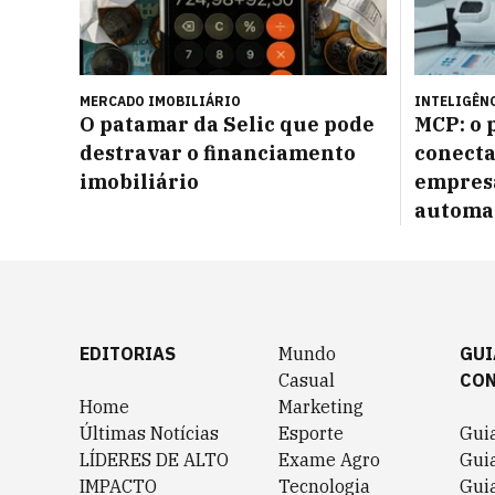
MERCADO IMOBILIÁRIO
INTELIGÊNC
O patamar da Selic que pode
MCP: o 
destravar o financiamento
conecta
imobiliário
empres
automa
EDITORIAS
Mundo
GUI
Casual
CO
Home
Marketing
Últimas Notícias
Esporte
Gui
LÍDERES DE ALTO
Exame Agro
Gui
IMPACTO
Tecnologia
Gui