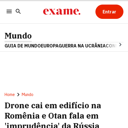
Entrar
Mundo
GUIA DE MUNDO
EUROPA
GUERRA NA UCRÂNIA
CONFLITO
Home
Mundo
Drone cai em edifício na
Romênia e Otan fala em
'imprudência' da Rússia