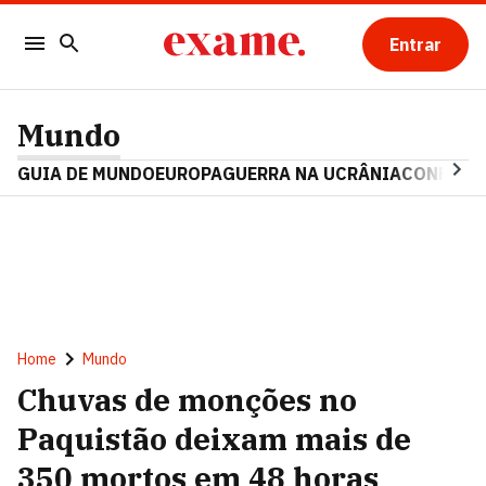
Entrar
Mundo
GUIA DE MUNDO
EUROPA
GUERRA NA UCRÂNIA
CONFLITO
Home
Mundo
Chuvas de monções no
Paquistão deixam mais de
350 mortos em 48 horas