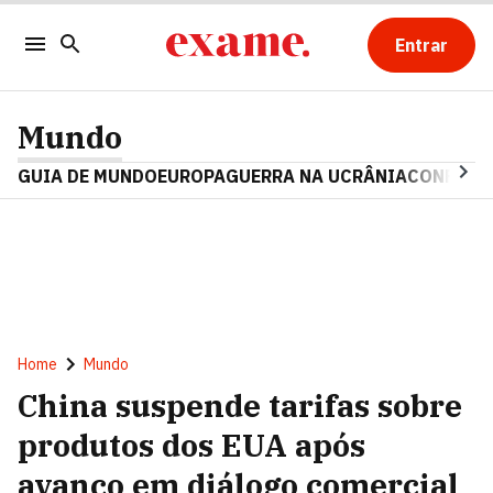
Entrar
Mundo
GUIA DE MUNDO
EUROPA
GUERRA NA UCRÂNIA
CONFLITO
Home
Mundo
China suspende tarifas sobre
produtos dos EUA após
avanço em diálogo comercial