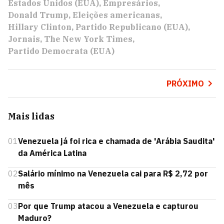
Estados Unidos (EUA)
Empresários
Donald Trump
Eleições americanas
Hillary Clinton
Partido Republicano (EUA)
Jornais
The New York Times
Partido Democrata (EUA)
PRÓXIMO
Mais lidas
01
Venezuela já foi rica e chamada de 'Arábia Saudita'
da América Latina
02
Salário mínimo na Venezuela cai para R$ 2,72 por
mês
03
Por que Trump atacou a Venezuela e capturou
Maduro?