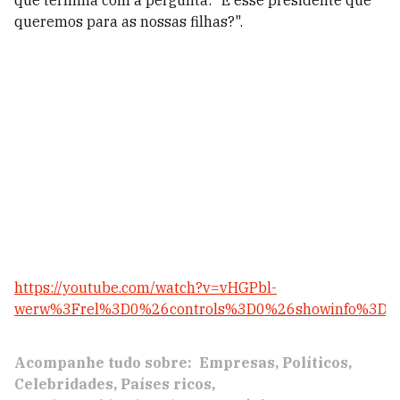
que termina com a pergunta: "É esse presidente que
queremos para as nossas filhas?".
https://youtube.com/watch?v=vHGPbl-
werw%3Frel%3D0%26controls%3D0%26showinfo%3D0
Acompanhe tudo sobre:
Empresas
Políticos
Celebridades
Países ricos